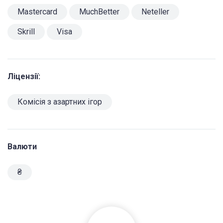
Mastercard
MuchBetter
Neteller
Skrill
Visa
Ліцензії:
Комісія з азартних ігор
Валюти
₴