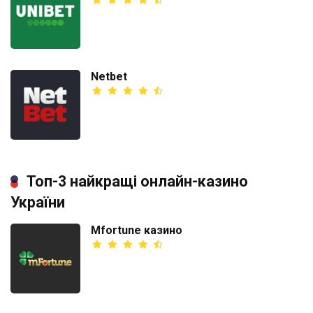
Netbet
Топ-3 найкращі онлайн-казино
України
Mfortune казино