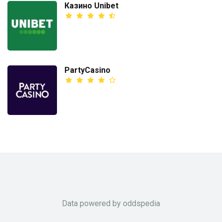
Казино Unibet
PartyCasino
Data powered by oddspedia