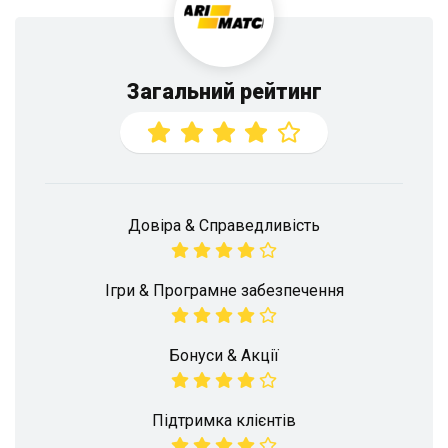
Загальний рейтинг
Довіра & Справедливість
Ігри & Програмне забезпечення
Бонуси & Акції
Підтримка клієнтів