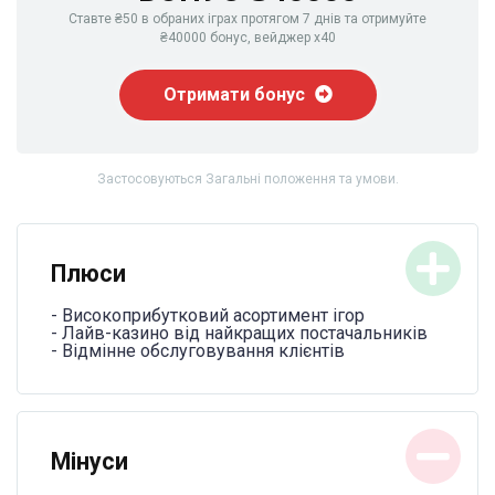
Ставте ₴50 в обраних іграх протягом 7 днів та отримуйте
₴40000 бонус, вейджер х40
Отримати бонус
Застосовуються Загальні положення та умови.
Плюси
- Високоприбутковий асортимент ігор
- Лайв-казино від найкращих постачальників
- Відмінне обслуговування клієнтів
Мінуси